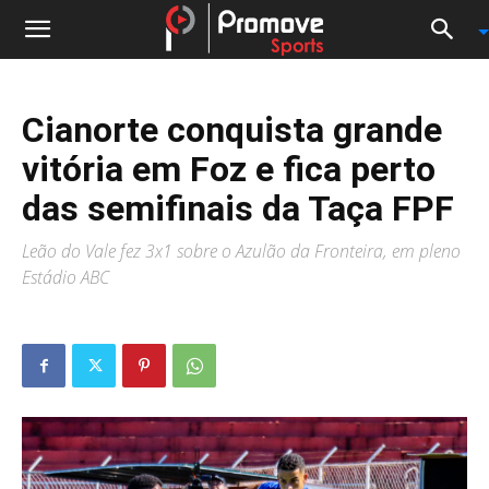
Cianorte conquista grande
vitória em Foz e fica perto
das semifinais da Taça FPF
Leão do Vale fez 3x1 sobre o Azulão da Fronteira, em pleno
Estádio ABC