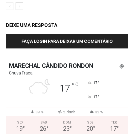
DEIXE UMA RESPOSTA
FAÇA LOGIN PARA DEIXAR UM COMENTÁRIO
MARECHAL CÂNDIDO RONDON
Chuva Fraca
°
°
17
C
17
°
17
89 %
2.7kmh
32 %
SEX
SÁB
DOM
SEG
TER
19
°
26
°
23
°
20
°
17
°