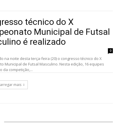
resso técnico do X
eonato Municipal de Futsal
ulino é realizado
0
do na noite desta terça-feira (20) o congresso técnico do X
 Municipal de Futsal Masculino. Nesta edição, 16 equipes
o da competição,...
arregar mais