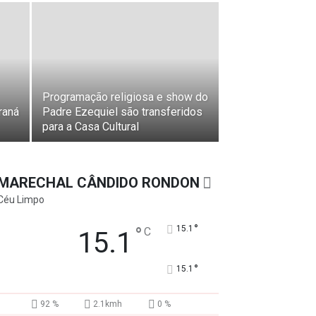
Programação religiosa e show do
raná
Padre Ezequiel são transferidos
para a Casa Cultural
MARECHAL CÂNDIDO RONDON
Céu Limpo
°
°
15.1
C
15.1
°
15.1
92 %
2.1kmh
0 %