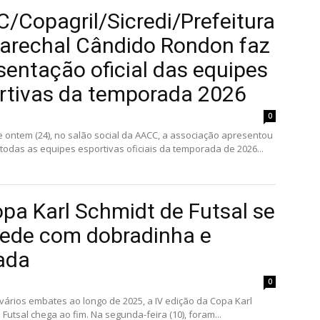
/Copagril/Sicredi/Prefeitura
arechal Cândido Rondon faz
sentação oficial das equipes
rtivas da temporada 2026
0
e ontem (24), no salão social da AACC, a associação apresentou
 todas as equipes esportivas oficiais da temporada de 2026...
opa Karl Schmidt de Futsal se
ede com dobradinha e
ada
0
vários embates ao longo de 2025, a IV edição da Copa Karl
Futsal chega ao fim. Na segunda-feira (10), foram...