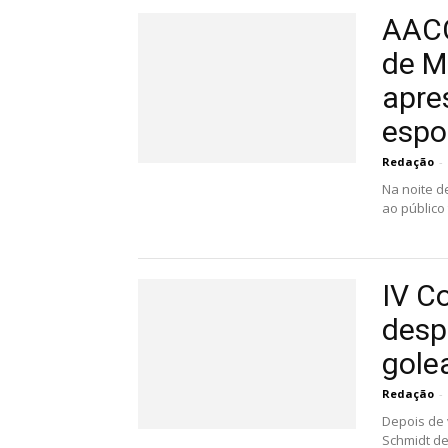
AACC
de M
apre
espo
Redação
-
Na noite d
ao público
IV C
desp
gole
Redação
-
Depois de 
Schmidt de 