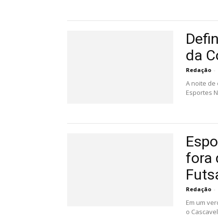
Defi
da C
Redação
-
A noite de
Esportes N
Espo
fora
Futs
Redação
-
Em um verd
o Cascavel 