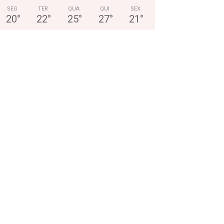
SEG
TER
QUA
QUI
SEX
20
°
22
°
25
°
27
°
21
°