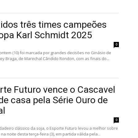
nidos três times campeões
opa Karl Schmidt 2025
0
 ontem (10) foi marcada por grandes decisões no Ginásio de
ey Braga, de Marechal Cândido Rondon, com as finais do...
rte Futuro vence o Cascavel
 de casa pela Série Ouro de
al
0
adeiro clássico da soja, o Esporte Futuro levou a melhor sobre
na noite desta terça-feira (3), em partida válida pela...