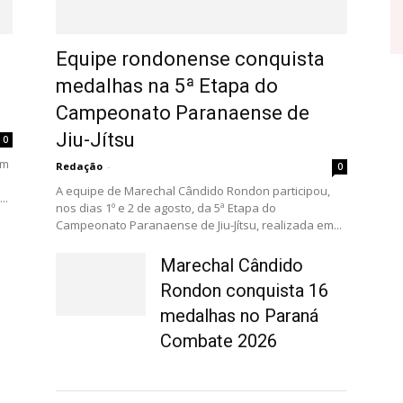
Equipe rondonense conquista
medalhas na 5ª Etapa do
Campeonato Paranaense de
Jiu-Jítsu
0
am
Redação
-
0
A equipe de Marechal Cândido Rondon participou,
..
nos dias 1º e 2 de agosto, da 5ª Etapa do
Campeonato Paranaense de Jiu-Jítsu, realizada em...
Marechal Cândido
Rondon conquista 16
medalhas no Paraná
Combate 2026