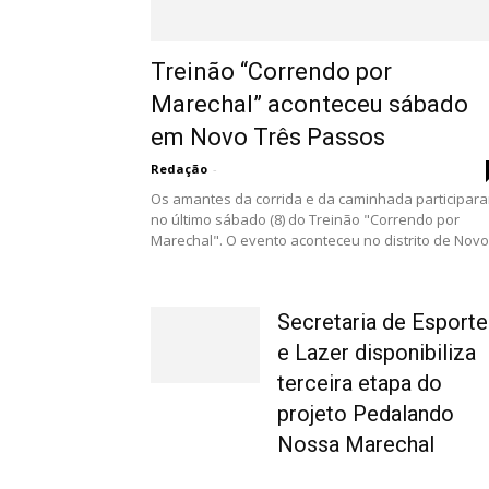
Treinão “Correndo por
Marechal” aconteceu sábado
em Novo Três Passos
Redação
-
Os amantes da corrida e da caminhada participar
no último sábado (8) do Treinão "Correndo por
Marechal". O evento aconteceu no distrito de Novo.
Secretaria de Esporte
e Lazer disponibiliza
terceira etapa do
projeto Pedalando
Nossa Marechal