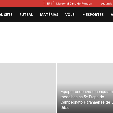
C
15.1
segunda-
Marechal Cândido Rondon
L SETE
FUTSAL
MATÉRIAS
VÔLEI
+ ESPORTES
A
Equipe rondonense conquista
medalhas na 5ª Etapa do
Campeonato Paranaense de J
Jítsu