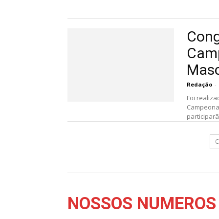
Cong
Camp
Masc
Redação
-
Foi realiza
Campeonato
participarã
C
NOSSOS NÚMEROS