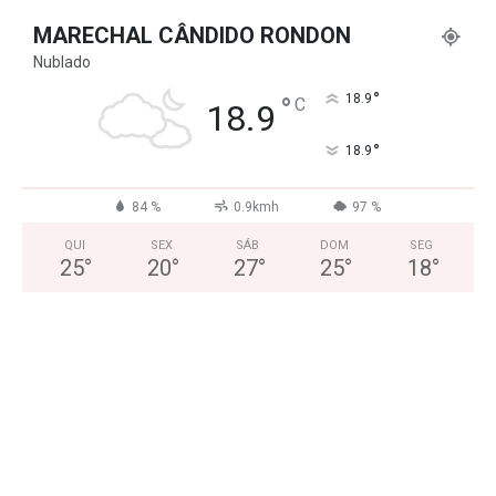
MARECHAL CÂNDIDO RONDON
Nublado
°
°
18.9
C
18.9
°
18.9
84 %
0.9kmh
97 %
QUI
SEX
SÁB
DOM
SEG
25
°
20
°
27
°
25
°
18
°