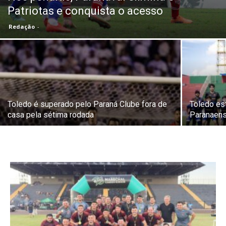
Patriotas e conquista o acesso
Redação
-
Toledo é superado pelo Paraná Clube fora de
Toledo es
casa pela sétima rodada
Paranaens