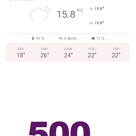
°
°
15.8
C
15.8
°
15.8
97 %
0.4kmh
71 %
SEX
SÁB
DOM
SEG
TER
18
°
26
°
24
°
22
°
22
°