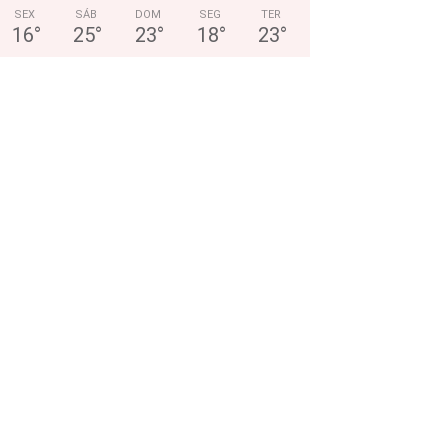
SEX
SÁB
DOM
SEG
TER
16
°
25
°
23
°
18
°
23
°