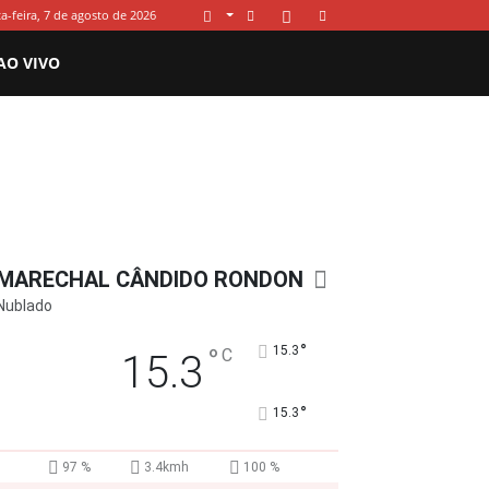
a-feira, 7 de agosto de 2026
AO VIVO
MARECHAL CÂNDIDO RONDON
Nublado
°
°
15.3
C
15.3
°
15.3
97 %
3.4kmh
100 %