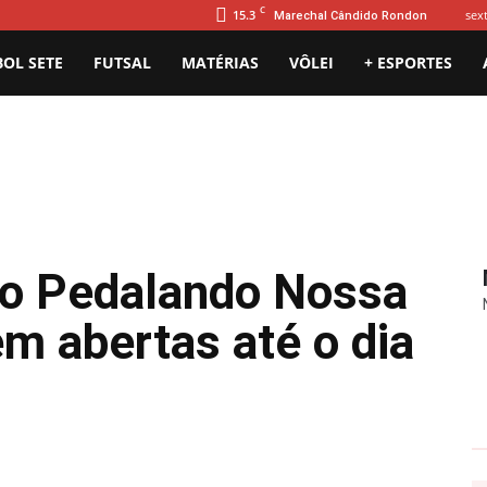
C
15.3
sext
Marechal Cândido Rondon
BOL SETE
FUTSAL
MATÉRIAS
VÔLEI
+ ESPORTES
a o Pedalando Nossa
m abertas até o dia