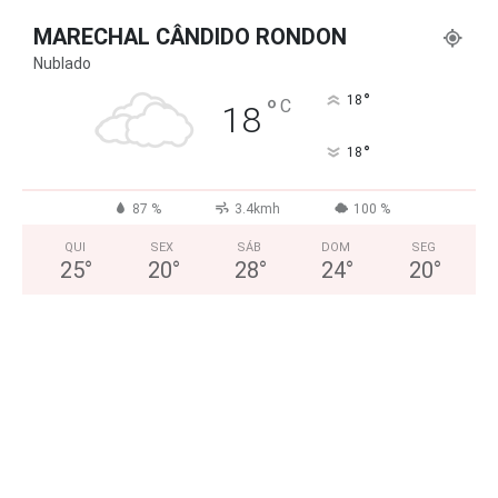
MARECHAL CÂNDIDO RONDON
Nublado
°
°
18
C
18
°
18
87 %
3.4kmh
100 %
QUI
SEX
SÁB
DOM
SEG
25
°
20
°
28
°
24
°
20
°