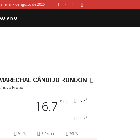
a-feira, 7 de agosto de 2026
AO VIVO
MARECHAL CÂNDIDO RONDON
Chuva Fraca
°
°
16.7
C
16.7
°
16.7
91 %
2.5kmh
95 %