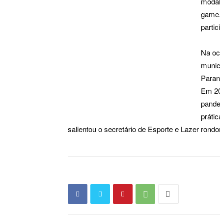
modal
game.
parti
Na oc
munic
Paran
Em 20
pande
prátic
salientou o secretário de Esporte e Lazer rond