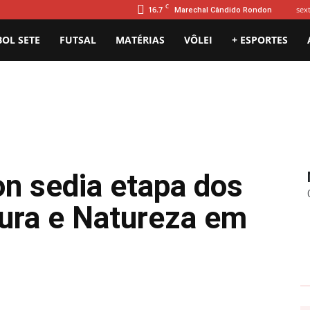
C
16.7
sext
Marechal Cândido Rondon
BOL SETE
FUTSAL
MATÉRIAS
VÔLEI
+ ESPORTES
n sedia etapa dos
ura e Natureza em