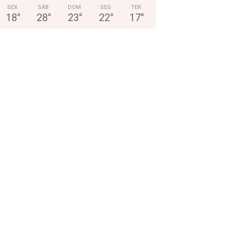
SEX
SÁB
DOM
SEG
TER
18
°
28
°
23
°
22
°
17
°