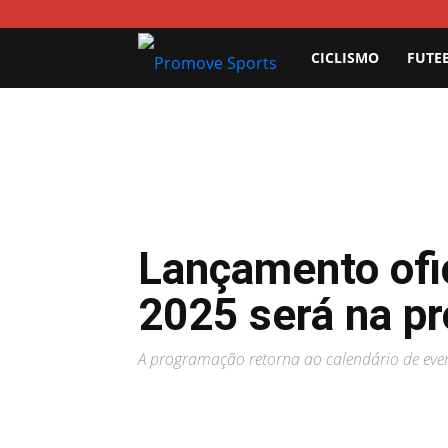
Promove
CICLISMO
FUTE
Sports
Lançamento ofi
2025 será na pr
A programação retorna ao calendário de ev