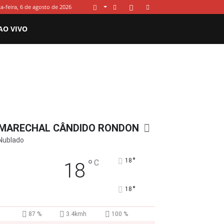
a-feira, 6 de agosto de 2026
AO VIVO
MARECHAL CÂNDIDO RONDON
Nublado
°
°
18
C
18
°
18
87 %
3.4kmh
100 %