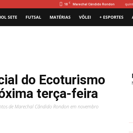
C
18
quint
Marechal Cândido Rondon
BOL SETE
FUTSAL
MATÉRIAS
VÔLEI
+ ESPORTES
cial do Ecoturismo
óxima terça-feira
entos de Marechal Cândido Rondon em novembro