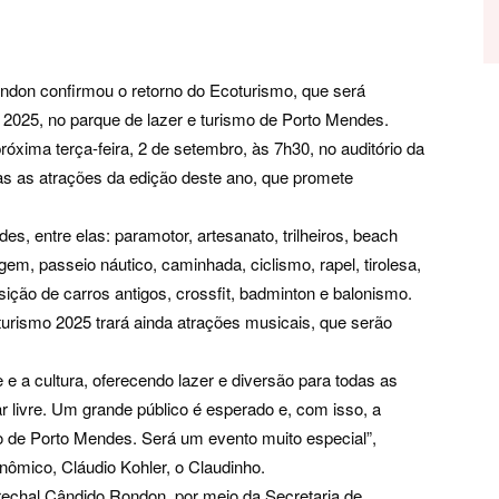
don confirmou o retorno do Ecoturismo, que será
 2025, no parque de lazer e turismo de Porto Mendes.
óxima terça-feira, 2 de setembro, às 7h30, no auditório da
das as atrações da edição deste ano, que promete
s, entre elas: paramotor, artesanato, trilheiros, beach
gem, passeio náutico, caminhada, ciclismo, rapel, tirolesa,
sição de carros antigos, crossfit, badminton e balonismo.
oturismo 2025 trará ainda atrações musicais, que serão
e e a cultura, oferecendo lazer e diversão para todas as
 livre. Um grande público é esperado e, com isso, a
to de Porto Mendes. Será um evento muito especial”,
ômico, Cláudio Kohler, o Claudinho.
rechal Cândido Rondon, por meio da Secretaria de