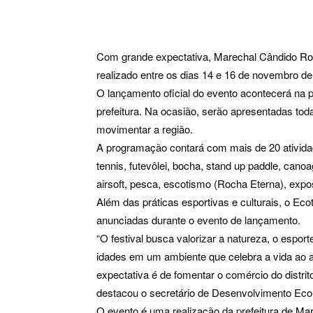
Com grande expectativa, Marechal Cândido Ron
realizado entre os dias 14 e 16 de novembro de
O lançamento oficial do evento acontecerá na pr
prefeitura. Na ocasião, serão apresentadas to
movimentar a região.
A programação contará com mais de 20 atividade
tennis, futevôlei, bocha, stand up paddle, canoa
airsoft, pesca, escotismo (Rocha Eterna), expo
Além das práticas esportivas e culturais, o Ec
anunciadas durante o evento de lançamento.
“O festival busca valorizar a natureza, o esport
idades em um ambiente que celebra a vida ao ar
expectativa é de fomentar o comércio do distri
destacou o secretário de Desenvolvimento Econ
O evento é uma realização da prefeitura de Ma