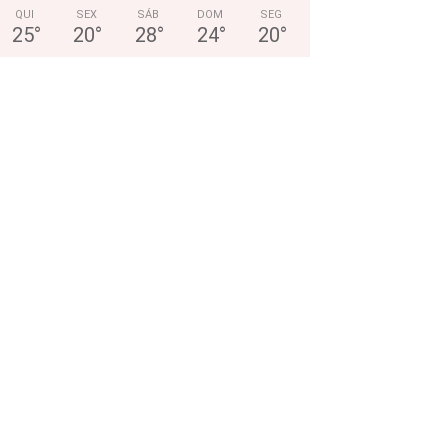
QUI
SEX
SÁB
DOM
SEG
25
°
20
°
28
°
24
°
20
°