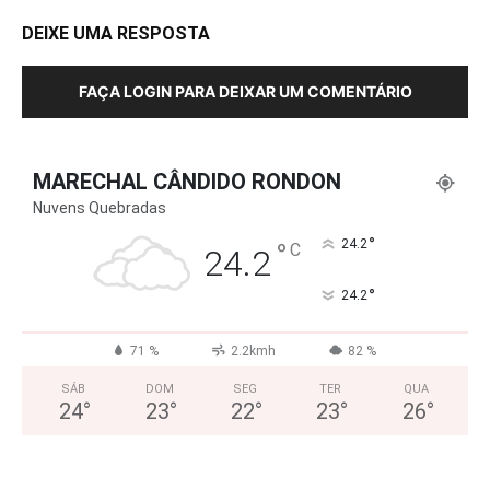
DEIXE UMA RESPOSTA
FAÇA LOGIN PARA DEIXAR UM COMENTÁRIO
MARECHAL CÂNDIDO RONDON
Nuvens Quebradas
°
°
24.2
C
24.2
°
24.2
71 %
2.2kmh
82 %
SÁB
DOM
SEG
TER
QUA
24
°
23
°
22
°
23
°
26
°