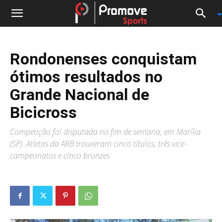
Rondonenses conquistam
ótimos resultados no
Grande Nacional de
Bicicross
Competição foi disputada no fim de semana, em Marília
(SP). Atletas da ARB trouxeram cinco títulos, três vice-
campeonatos e cinco bronzes