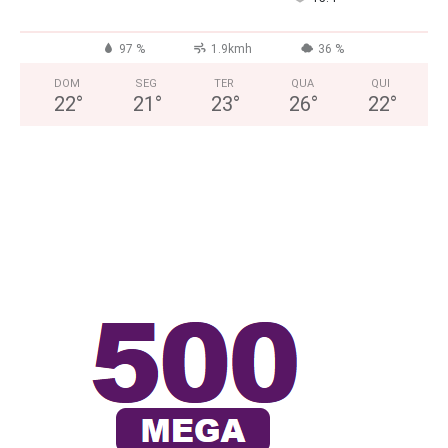
97 %
1.9kmh
36 %
DOM
SEG
TER
QUA
QUI
22
°
21
°
23
°
26
°
22
°