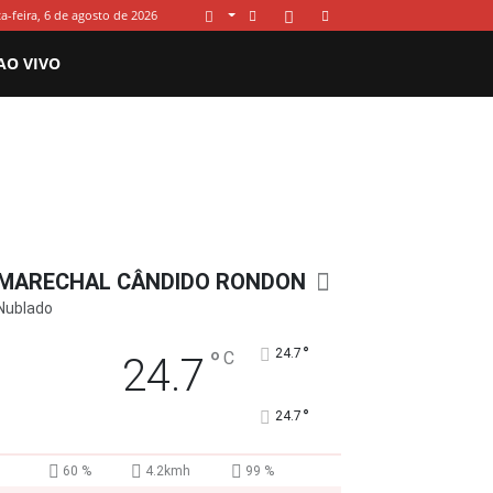
a-feira, 6 de agosto de 2026
AO VIVO
MARECHAL CÂNDIDO RONDON
Nublado
°
°
24.7
C
24.7
°
24.7
60 %
4.2kmh
99 %