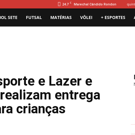
C
24.7
quint
Marechal Cândido Rondon
BOL SETE
FUTSAL
MATÉRIAS
VÔLEI
+ ESPORTES
sporte e Lazer e
 realizam entrega
ra crianças