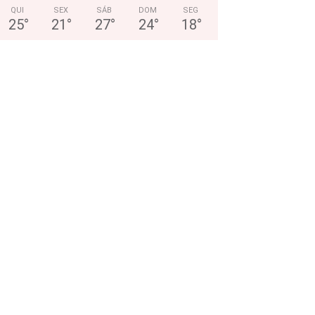
QUI
SEX
SÁB
DOM
SEG
25
°
21
°
27
°
24
°
18
°