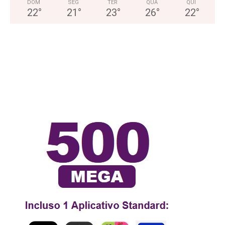
DOM
SEG
TER
QUA
QUI
22
°
21
°
23
°
26
°
22
°