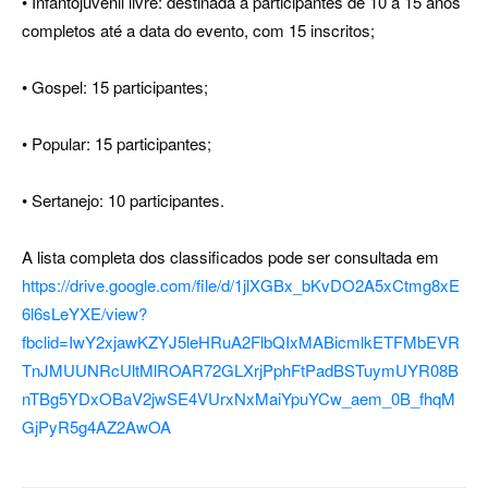
• Infantojuvenil livre: destinada a participantes de 10 a 15 anos
completos até a data do evento, com 15 inscritos;
• Gospel: 15 participantes;
• Popular: 15 participantes;
• Sertanejo: 10 participantes.
A lista completa dos classificados pode ser consultada em
https://drive.google.com/file/d/1jlXGBx_bKvDO2A5xCtmg8xE
6l6sLeYXE/view?
fbclid=IwY2xjawKZYJ5leHRuA2FlbQIxMABicmlkETFMbEVR
TnJMUUNRcUltMlROAR72GLXrjPphFtPadBSTuymUYR08B
nTBg5YDxOBaV2jwSE4VUrxNxMaiYpuYCw_aem_0B_fhqM
GjPyR5g4AZ2AwOA