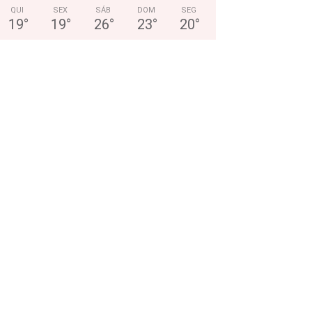
QUI
SEX
SÁB
DOM
SEG
19
°
19
°
26
°
23
°
20
°