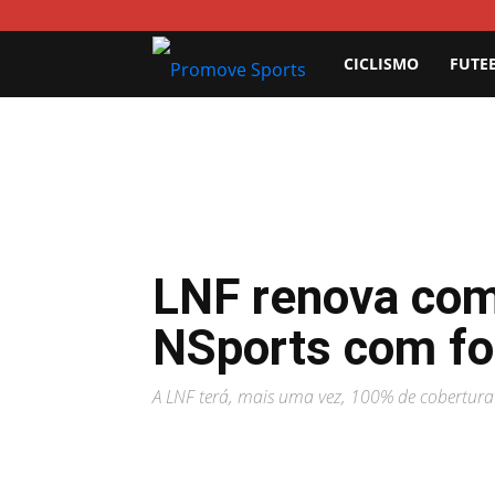
Promove
CICLISMO
FUTE
Sports
LNF renova co
NSports com fo
A LNF terá, mais uma vez, 100% de cobertura