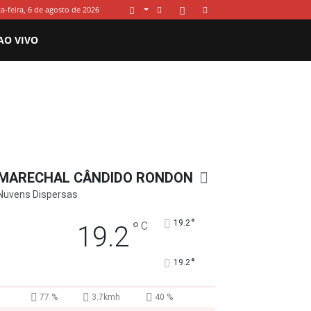
a-feira, 6 de agosto de 2026
AO VIVO
MARECHAL CÂNDIDO RONDON
Nuvens Dispersas
°
°
19.2
C
19.2
°
19.2
77 %
3.7kmh
40 %