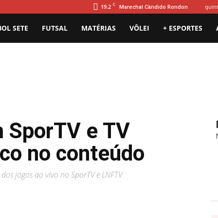
C
19.2
quint
Marechal Cândido Rondon
BOL SETE
FUTSAL
MATÉRIAS
VÔLEI
+ ESPORTES
m SporTV e TV
co no conteúdo
 dos jogos ao vivo no SporTV e LNFTV