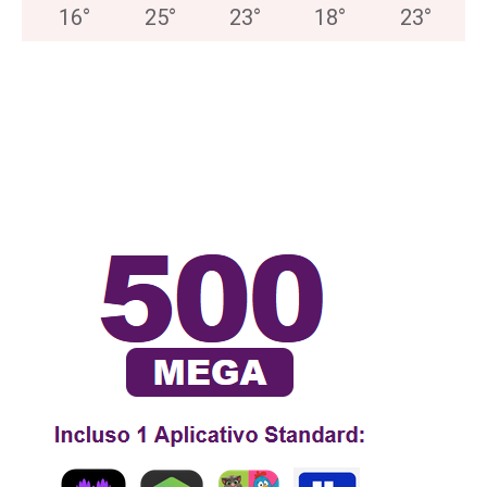
16
°
25
°
23
°
18
°
23
°