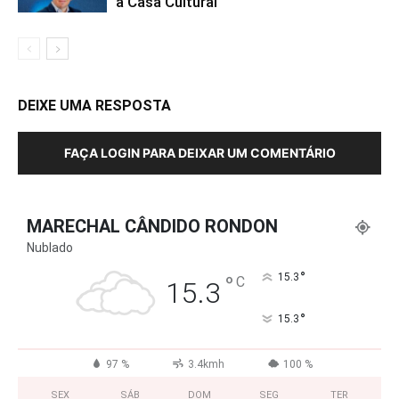
a Casa Cultural
DEIXE UMA RESPOSTA
FAÇA LOGIN PARA DEIXAR UM COMENTÁRIO
MARECHAL CÂNDIDO RONDON
Nublado
°
°
15.3
C
15.3
°
15.3
97 %
3.4kmh
100 %
SEX
SÁB
DOM
SEG
TER