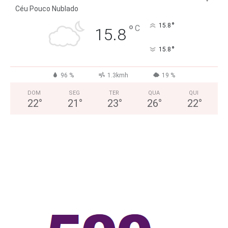
Céu Pouco Nublado
°
°
15.8
C
15.8
°
15.8
96 %
1.3kmh
19 %
DOM
SEG
TER
QUA
QUI
22
°
21
°
23
°
26
°
22
°