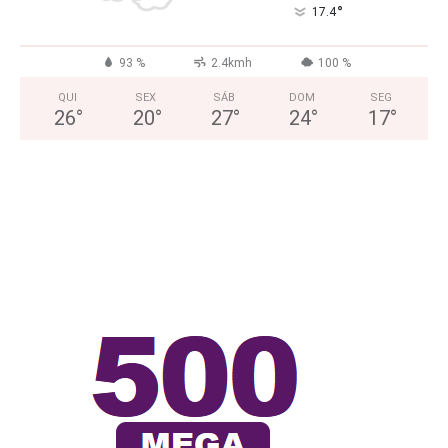
°
17.4
93 %
2.4kmh
100 %
QUI
SEX
SÁB
DOM
SEG
26
°
20
°
27
°
24
°
17
°