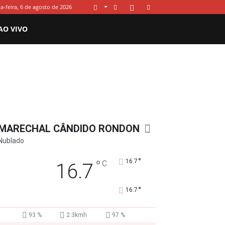
a-feira, 6 de agosto de 2026
AO VIVO
MARECHAL CÂNDIDO RONDON
Nublado
°
°
16.7
C
16.7
°
16.7
93 %
2.3kmh
97 %