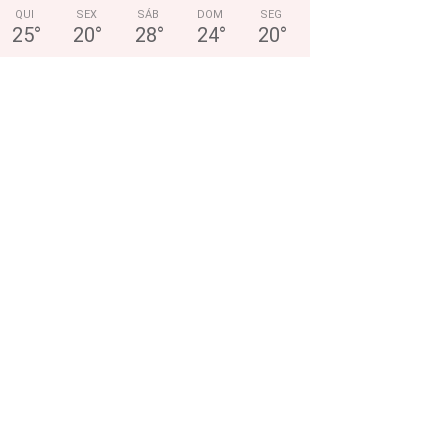
QUI
SEX
SÁB
DOM
SEG
25
°
20
°
28
°
24
°
20
°