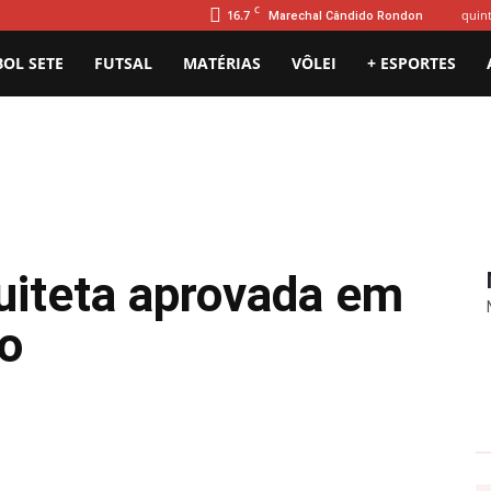
C
16.7
quint
Marechal Cândido Rondon
BOL SETE
FUTSAL
MATÉRIAS
VÔLEI
+ ESPORTES
iteta aprovada em
co