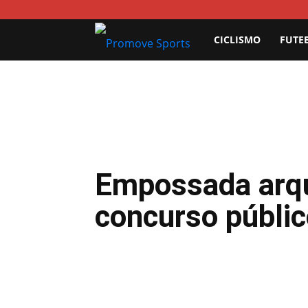
Promove
CICLISMO
FUTE
Sports
Empossada arqu
concurso públi