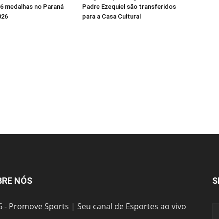
16 medalhas no Paraná
Padre Ezequiel são transferidos
026
para a Casa Cultural
BRE NÓS
S
6 - Promove Sports | Seu canal de Esportes ao vivo