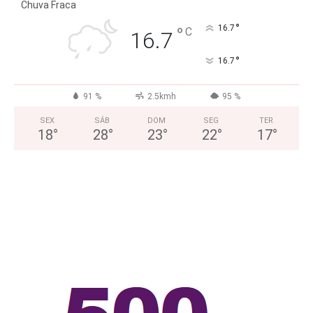
Chuva Fraca
°
°
16.7
C
16.7
°
16.7
91 %
2.5kmh
95 %
SEX
SÁB
DOM
SEG
TER
18
°
28
°
23
°
22
°
17
°