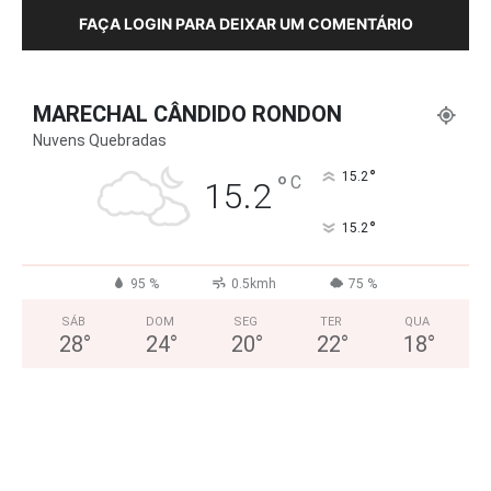
FAÇA LOGIN PARA DEIXAR UM COMENTÁRIO
MARECHAL CÂNDIDO RONDON
Nuvens Quebradas
°
°
15.2
C
15.2
°
15.2
95 %
0.5kmh
75 %
SÁB
DOM
SEG
TER
QUA
28
°
24
°
20
°
22
°
18
°