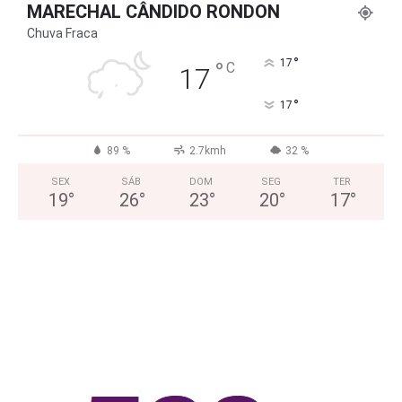
MARECHAL CÂNDIDO RONDON
Chuva Fraca
°
°
17
C
17
°
17
89 %
2.7kmh
32 %
SEX
SÁB
DOM
SEG
TER
19
°
26
°
23
°
20
°
17
°