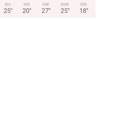
QUI
SEX
SÁB
DOM
SEG
25
°
20
°
27
°
25
°
18
°