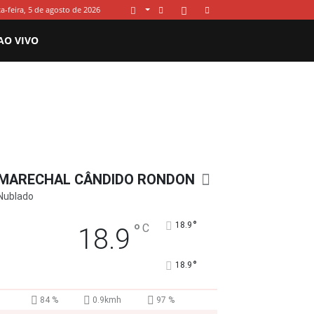
a-feira, 5 de agosto de 2026
AO VIVO
MARECHAL CÂNDIDO RONDON
Nublado
°
°
18.9
C
18.9
°
18.9
84 %
0.9kmh
97 %