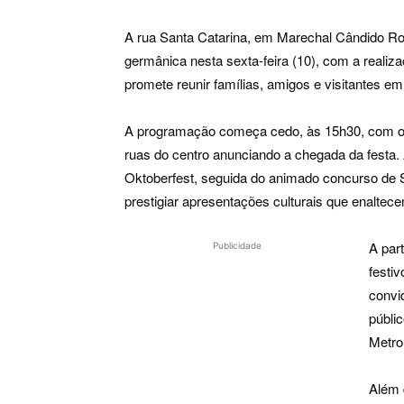
A rua Santa Catarina, em Marechal Cândido Ron
germânica nesta sexta-feira (10), com a reali
promete reunir famílias, amigos e visitantes 
A programação começa cedo, às 15h30, com o tr
ruas do centro anunciando a chegada da festa. À
Oktoberfest, seguida do animado concurso de Sc
prestigiar apresentações culturais que enaltec
A par
Publicidade
festiv
convi
públi
Metro
Além 