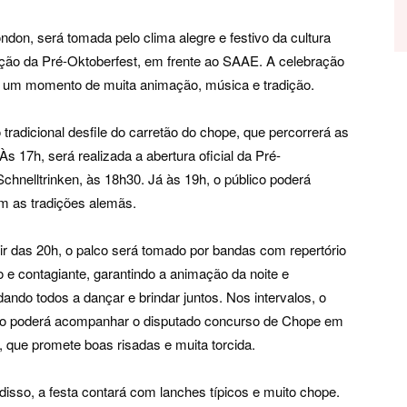
don, será tomada pelo clima alegre e festivo da cultura
zação da Pré-Oktoberfest, em frente ao SAAE. A celebração
em um momento de muita animação, música e tradição.
adicional desfile do carretão do chope, que percorrerá as
s 17h, será realizada a abertura oficial da Pré-
hnelltrinken, às 18h30. Já às 19h, o público poderá
em as tradições alemãs.
tir das 20h, o palco será tomado por bandas com repertório
o e contagiante, garantindo a animação da noite e
dando todos a dançar e brindar juntos. Nos intervalos, o
co poderá acompanhar o disputado concurso de Chope em
, que promete boas risadas e muita torcida.
disso, a festa contará com lanches típicos e muito chope.