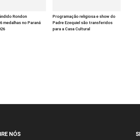
ândido Rondon
Programação religiosa e show do
16 medalhas no Paraná
Padre Ezequiel são transferidos
026
para a Casa Cultural
BRE NÓS
S