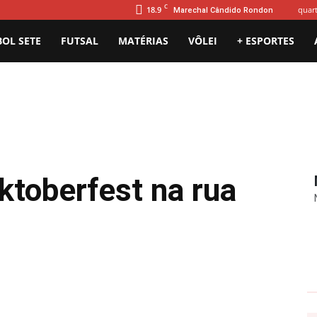
C
18.9
quart
Marechal Cândido Rondon
BOL SETE
FUTSAL
MATÉRIAS
VÔLEI
+ ESPORTES
ktoberfest na rua