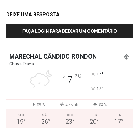
DEIXE UMA RESPOSTA
FAÇA LOGIN PARA DEIXAR UM COMENTÁRIO
MARECHAL CÂNDIDO RONDON
Chuva Fraca
°
°
17
C
17
°
17
89 %
2.7kmh
32 %
SEX
SÁB
DOM
SEG
TER
19
°
26
°
23
°
20
°
17
°