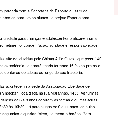
m parceria com a Secretaria de Esporte e Lazer de
 abertas para novos alunos no projeto Esporte para
ortunidade para crianças e adolescentes praticarem uma
prometimento, concentração, agilidade e responsabilidade.
las são conduzidas pelo Shihan Atilio Guiosi, que possui 40
de experiência no karatê, tendo formado 16 faixas-pretas e
do centenas de atletas ao longo de sua trajetória.
las acontecem na sede da Associação Liberdade de
ê Shotokan, localizada na rua Maranhão, 1455. As turmas
crianças de 6 a 8 anos ocorrem às terças e quintas-feiras,
8h30 às 19h30. Já para alunos de 9 a 11 anos, as aulas
s segundas e quartas-feiras, no mesmo horário. Para