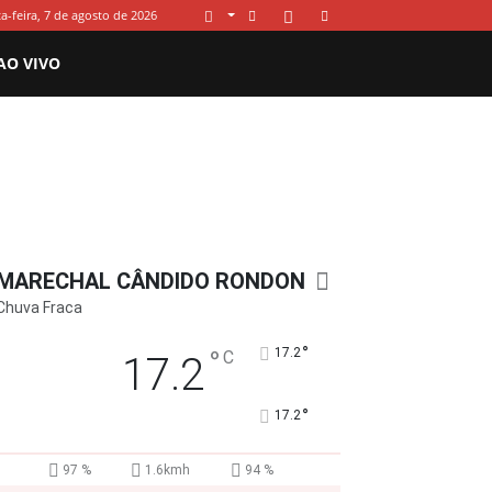
a-feira, 7 de agosto de 2026
AO VIVO
MARECHAL CÂNDIDO RONDON
Chuva Fraca
°
°
17.2
C
17.2
°
17.2
97 %
1.6kmh
94 %