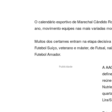
O calendário esportivo de Marechal Cândido Ro
ano, movimento equipes nas mais variadas mod
Muitos dos certames entram na etapa decisiv
Futebol Suíço, veterano e máster, de Futsal, n
Futebol Amador.
A AAC
Publicidade
defin
reúne
Nutri
quart
Lira/