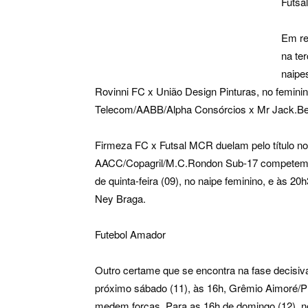
Futsal
Em re
na ter
naipe
Rovinni FC x União Design Pinturas, no femin
Telecom/AABB/Alpha Consórcios x Mr Jack.Bet
Firmeza FC x Futsal MCR duelam pelo título no 
AACC/Copagril/M.C.Rondon Sub-17 competem pel
de quinta-feira (09), no naipe feminino, e às 2
Ney Braga.
Futebol Amador
Outro certame que se encontra na fase decisi
próximo sábado (11), às 16h, Grêmio Aimoré/P
medem forças. Para as 16h de domingo (12), no