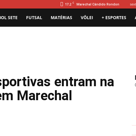
C
17.2
sext
Marechal Cândido Rondon
BOL SETE
FUTSAL
MATÉRIAS
VÔLEI
+ ESPORTES
portivas entram na
 em Marechal