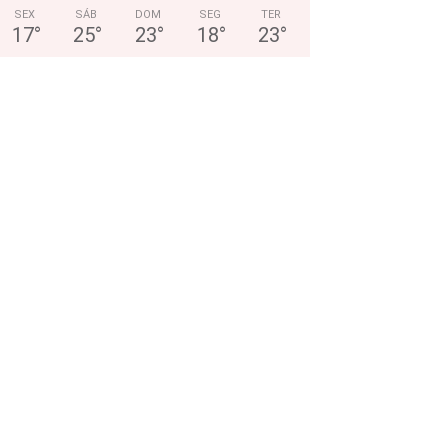
SEX
SÁB
DOM
SEG
TER
17
°
25
°
23
°
18
°
23
°