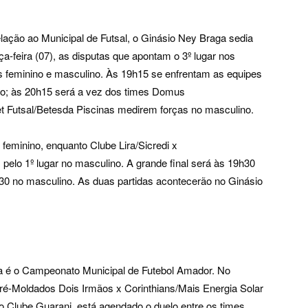
lação ao Municipal de Futsal, o Ginásio Ney Braga sedia
ça-feira (07), as disputas que apontam o 3º lugar nos
s feminino e masculino. Às 19h15 se enfrentam as equipes
ino; às 20h15 será a vez dos times Domus
 Futsal/Betesda Piscinas medirem forças no masculino.
feminino, enquanto Clube Lira/Sicredi x
o 1º lugar no masculino. A grande final será às 19h30
0h30 no masculino. As duas partidas acontecerão no Ginásio
va é o Campeonato Municipal de Futebol Amador. No
ré-Moldados Dois Irmãos x Corinthians/Mais Energia Solar
 Clube Guarani, está agendado o duelo entre os times