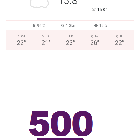
15.8
°
15.8
96 %
1.3kmh
19 %
DOM
SEG
TER
QUA
QUI
22
°
21
°
23
°
26
°
22
°