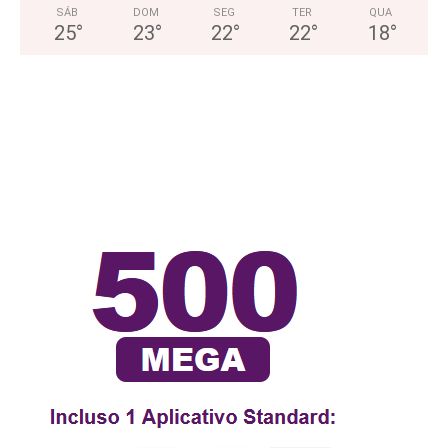
SÁB
DOM
SEG
TER
QUA
25
°
23
°
22
°
22
°
18
°