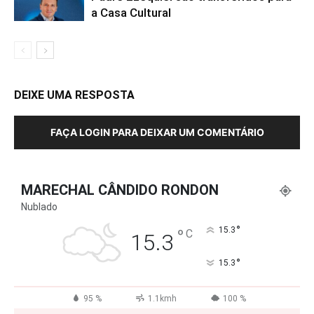
a Casa Cultural
DEIXE UMA RESPOSTA
FAÇA LOGIN PARA DEIXAR UM COMENTÁRIO
MARECHAL CÂNDIDO RONDON
Nublado
°
°
15.3
C
15.3
°
15.3
95 %
1.1kmh
100 %