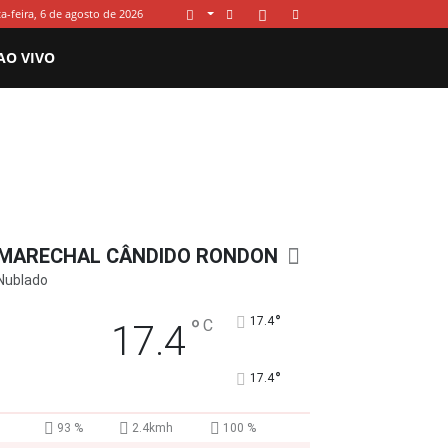
a-feira, 6 de agosto de 2026
AO VIVO
MARECHAL CÂNDIDO RONDON
Nublado
°
°
17.4
C
17.4
°
17.4
93 %
2.4kmh
100 %