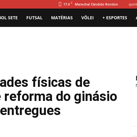
C
17.4
quint
Marechal Cândido Rondon
BOL SETE
FUTSAL
MATÉRIAS
VÔLEI
+ ESPORTES
dades físicas de
 reforma do ginásio
 entregues