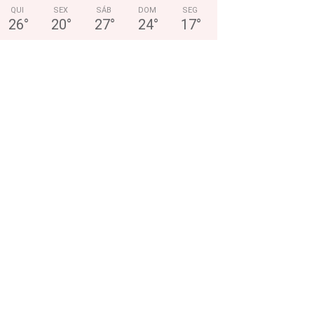
QUI
SEX
SÁB
DOM
SEG
26
°
20
°
27
°
24
°
17
°