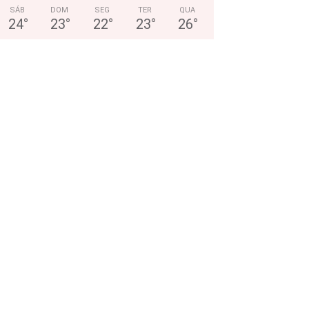
SÁB
DOM
SEG
TER
QUA
24
°
23
°
22
°
23
°
26
°