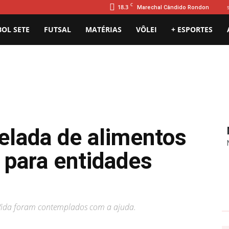
C
18.3
Marechal Cândido Rondon
BOL SETE
FUTSAL
MATÉRIAS
VÔLEI
+ ESPORTES
elada de alimentos
 para entidades
 Vida foram contemplados com a ajuda.