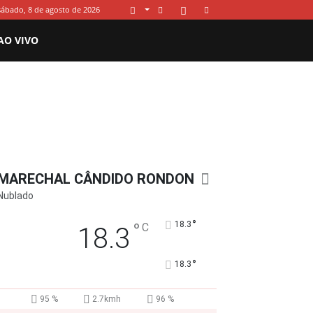
sábado, 8 de agosto de 2026
AO VIVO
MARECHAL CÂNDIDO RONDON
Nublado
°
°
18.3
C
18.3
°
18.3
95 %
2.7kmh
96 %