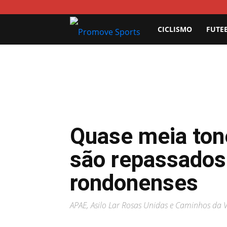
Promove
CICLISMO
FUTE
Sports
Quase meia ton
são repassados
rondonenses
APAE, Asilo Lar Rosas Unidas e Caminhos da