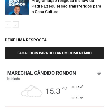
Programação religiosa e show do
Padre Ezequiel são transferidos para
a Casa Cultural
DEIXE UMA RESPOSTA
FAÇA LOGIN PARA DEIXAR UM COMENTÁRIO
MARECHAL CÂNDIDO RONDON
Nublado
°
°
15.3
C
15.3
°
15.3