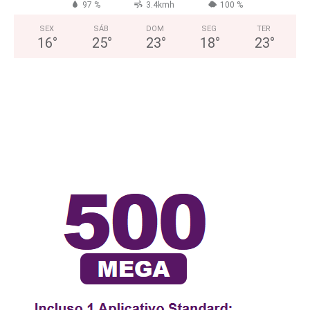
97 %
3.4kmh
100 %
SEX
SÁB
DOM
SEG
TER
16
°
25
°
23
°
18
°
23
°