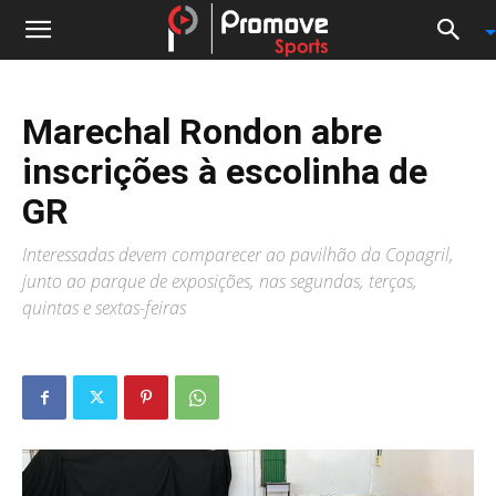
Marechal Rondon abre
inscrições à escolinha de
GR
Interessadas devem comparecer ao pavilhão da Copagril,
junto ao parque de exposições, nas segundas, terças,
quintas e sextas-feiras