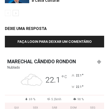
a Casa Cultural
DEIXE UMA RESPOSTA
FAÇA LOGIN PARA DEIXAR UM COMENTÁRIO
MARECHAL CÂNDIDO RONDON
Nublado
°
°
22.1
C
22.1
°
22.1
69 %
5.2kmh
98 %
QUI
SEX
SÁB
DOM
SEG