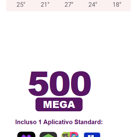
25
°
21
°
27
°
24
°
18
°