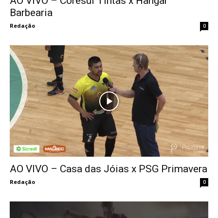
AO VIVO – Coresul Tintas x Hangar
Barbearia
Redação
-
0
AO VIVO – Casa das Jóias x PSG Primavera
Redação
-
0