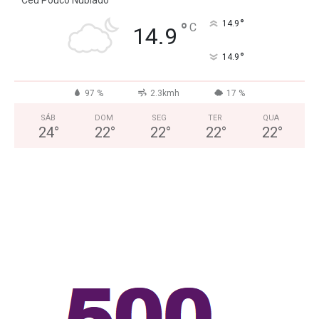
°
°
14.9
C
14.9
°
14.9
97 %
2.3kmh
17 %
SÁB
DOM
SEG
TER
QUA
24
°
22
°
22
°
22
°
22
°