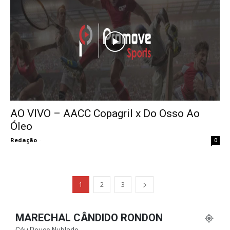
AO VIVO – AACC Copagril x Do Osso Ao
Óleo
Redação
-
0
1
2
3
MARECHAL CÂNDIDO RONDON
Céu Pouco Nublado